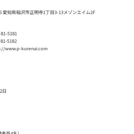
145 愛知県稲沢市正明寺1丁目3-13メゾンエイム2F
7-81-5181
-81-5182
s://www.p-kurenai.com
月2日
理者員4名）