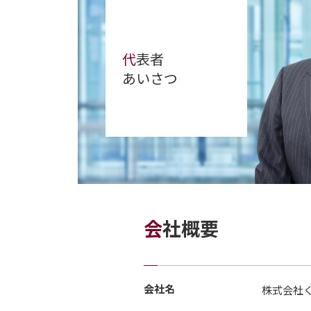
代
表者
あいさつ
会
社概要
会社名
株式会社