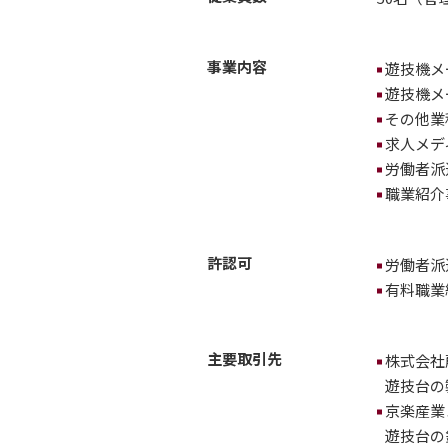
事業内容
遊技機メ
遊技機メ
その他業
求人メデ
労働者派
職業紹介
許認可
労働者派遣
有料職業紹
主要取引先
株式会社
遊技台の
京楽産業
遊技台の