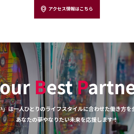
アクセス情報はこちら
our
B
est
P
artn
い」は
一人ひとりのライフスタイルに
合わせた働き方を
あなたの夢やなりたい未来を
応援します！