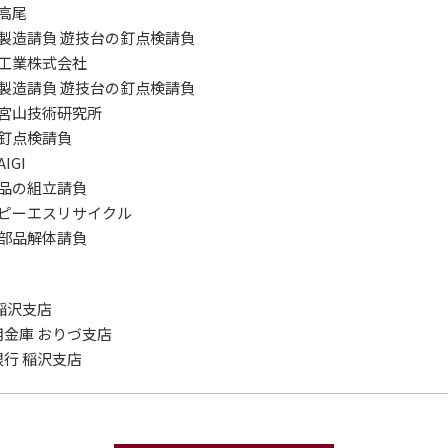
高尾
製造請負 遊技台の釘点検請負
工業株式会社
製造請負 遊技台の釘点検請負
宮山技術研究所
釘点検請負
IGI
品の組立請負
ピーエスリサイクル
部品解体請負
稲沢支店
金庫 おりづ支店
行 稲沢支店